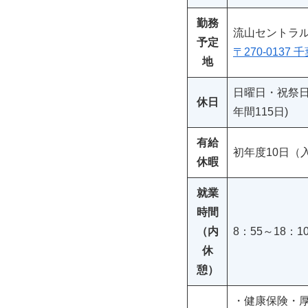
勤務
流山セントラ
予定
〒270-0137
地
日曜日・祝祭
休日
年間115日)
有給
初年度10日（
休暇
就業
時間
（内
8：55～18：
休
憩）
・健康保険・