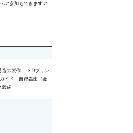
への参加もできますの
構造の製作、 ３Ⅾプリン
ルガイド、自費義歯（金
ス義歯