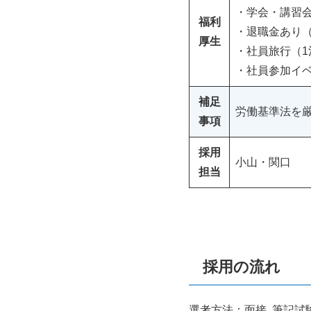
・学会・講習
福利
・退職金あり（
厚生
・社員旅行（
・社員参加イ
補足
労働基準法を
事項
採用
小山・関口
担当
採用の流れ
選考方法：面接, 筆記試験