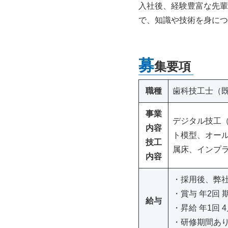
入社後、経験豊富な先輩
で、知識や技術を身につ
募
集要項
職種
歯科技工士（
事業
デジタル技工（
内容
ト模型、オール
技工
属床、インプ
内容
・採用後、弊
・賞与 年2回
給与
・昇給 年1回 
・研修期間あ